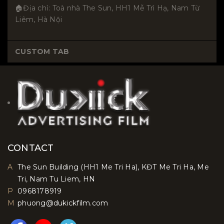
🏠Địa chỉ: Toà nhà The Sun, HH1 Mễ Trì Hạ, Nam Từ
Liêm, Hà Nội
CUSTOM TAB
CONTACT
A
The Sun Building (HH1 Me Tri Ha), KĐT Me Tri Ha, Me
Tri, Nam Tu Liem, HN
P
0968178919
M
phuong@dukickfilm.com